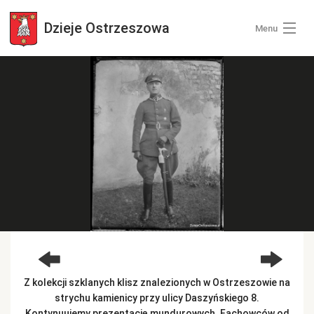
Dzieje
Ostrzeszowa
Menu
Wszystkie zdjęcia
Kategorie zdjęć
Zaloguj się
+ Dodaj zdjęcia
Z kolekcji szklanych klisz znalezionych w Ostrzeszowie na
strychu kamienicy przy ulicy Daszyńskiego 8.
Kontynuujemy prezentację mundurowych. Fachowców od