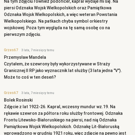
Na tym zdjęciu również podoficer, kapral wydaje mi się. Na
piersi Odznaka Wojsk Wielkopolskich oraz Pamiątkowa
Odznaka Wojsk Wielkopolskich, a więc weteran Powstania
Wielkopolskiego. Na patkach chyba symbol orkiestry
wojskowej. Poza tym wygląda na tę samą osobę co na
pierwszym zdjęciu.
Grzes67
3 lata, 7 miesięcy temu
Przemysław Mandela
Czytałem, że szewrony były wykorzystywane w Straży
Granicznej II RP jako wyznacznik lat służby (3 lata jedna "V").
Może to coś w ten deseń?
Grzes67
3 lata, 7 miesięcy temu
Bolek Rosinski
Zdjęcie z lat 1922-26. Kapral, wczesny mundur wz.19. Na
rękawie szewron za półtora roku służby frontowej. Odznaka
Frontu Litewsko-Białoruskiego na piersi, nad nią Odznaka
Pamiątkowa Wojsk Wielkopolskich. Odznakę Lit-Białoruską
wprowadzono w grudniu 1921 roku, więc zdjęcie na pewno jest