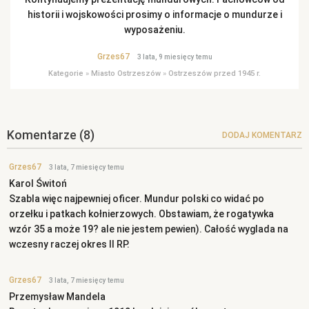
historii i wojskowości prosimy o informacje o mundurze i
wyposażeniu.
Grzes67
3 lata, 9 miesięcy temu
Kategorie
»
Miasto Ostrzeszów
»
Ostrzeszów przed 1945 r.
Komentarze
(8)
DODAJ KOMENTARZ
Grzes67
3 lata, 7 miesięcy temu
Karol Świtoń
Szabla więc najpewniej oficer. Mundur polski co widać po
orzełku i patkach kołnierzowych. Obstawiam, że rogatywka
wzór 35 a może 19? ale nie jestem pewien). Całość wyglada na
wczesny raczej okres II RP.
Grzes67
3 lata, 7 miesięcy temu
Przemysław Mandela