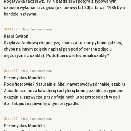
Rogatywka raczej wz. 1919 bardziej współgra z typowanym
czasem wykonania zdjęcia (ok. połowy lat 20) a ta wz. 1935 była
bardziej sztywna.
Grzes67
3 lata, 7 miesięcy temu
Karol Świtoń
Dzięki za fachową ekspertyzę, mam za to inne pytanie: gdzieś,
chyba na innym zdjęciu napisał pan podoficer (na zdjęciu
mężczyzna z szablą). Podoficerowie też nosili szablę?
Grzes67
3 lata, 7 miesięcy temu
Przemysław Mandela
Podoficerowie? Naturalnie. Mieli nawet swój wzór takiej szabli;)
Zasadniczo poza kawalerią i artylerią konną szable przypinano
okazyjnie, zazwyczaj przy oficjalnych uroczystościach w gali
itp. Tak jest najpewniej w tym przypadku.
Grzes67
3 lata, 7 miesięcy temu
Przemysław Mandela