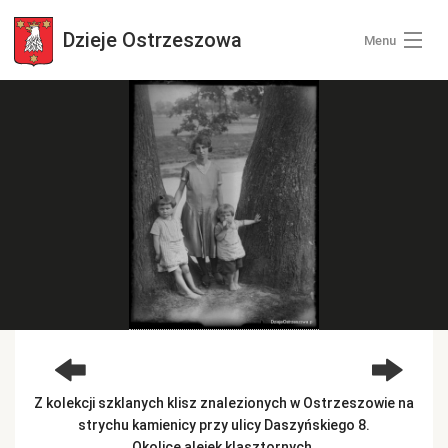
Dzieje
Ostrzeszowa
Menu
Wszystkie zdjęcia
Kategorie zdjęć
Zaloguj się
+ Dodaj zdjęcia
Z kolekcji szklanych klisz znalezionych w Ostrzeszowie na
strychu kamienicy przy ulicy Daszyńskiego 8.
Okolice alejek klasztornych.