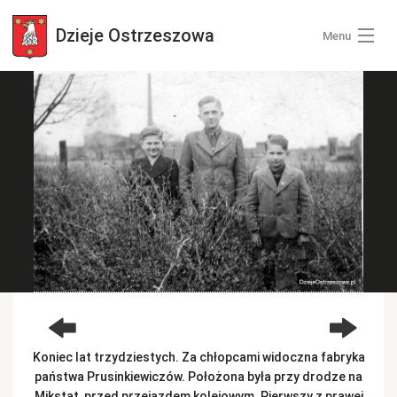
Dzieje
Ostrzeszowa
Menu
Wszystkie zdjęcia
Kategorie zdjęć
Zaloguj się
+ Dodaj zdjęcia
Koniec lat trzydziestych. Za chłopcami widoczna fabryka
państwa Prusinkiewiczów. Położona była przy drodze na
Mikstat, przed przejazdem kolejowym. Pierwszy z prawej