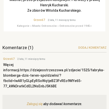
Henryk Kucharski.
Ze zbiorów Witolda Kucharskiego.
Grzes67
2 lata, 11 miesięcy temu
Kategorie
»
Miasto Ostrzeszów
»
Ostrzeszów przed 1945 r.
Komentarze
(1)
DODAJ KOMENTARZ
Grzes67
2 lata, 11 miesięcy temu
Więcej
informacji.https://dziejeostrzeszowa.pl/zdjecie/1525/fabryka-
blomberga-dzis-teren-spoldzielni/?
fbclid=IwAR1yGLpEyRSoWqtjeBZ3FvREo9MYe65-
77_kWkDratkCdEL2NsEnbJ5K6BE
Zaloguj się
aby dodawać komentarze.