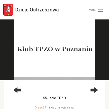
Dzieje
Ostrzeszowa
Menu
Wszystkie zdjęcia
Kategorie zdjęć
Zaloguj się
+ Dodaj zdjęcia
55-lecie TPZO
Grzes67
10 lat, 1 miesiąc temu