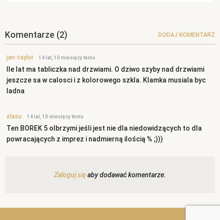
Komentarze
(2)
DODAJ KOMENTARZ
jan-taylor
14 lat, 10 miesięcy temu
Ile lat ma tabliczka nad drzwiami. O dziwo szyby nad drzwiami
jeszcze sa w calosci i z kolorowego szkla. Klamka musiala byc
ladna
zlasu
14 lat, 10 miesięcy temu
Ten BOREK 5 olbrzymi jeśli jest nie dla niedowidzących to dla
powracających z imprez i nadmierną ilością % ;)))
Zaloguj się
aby dodawać komentarze.