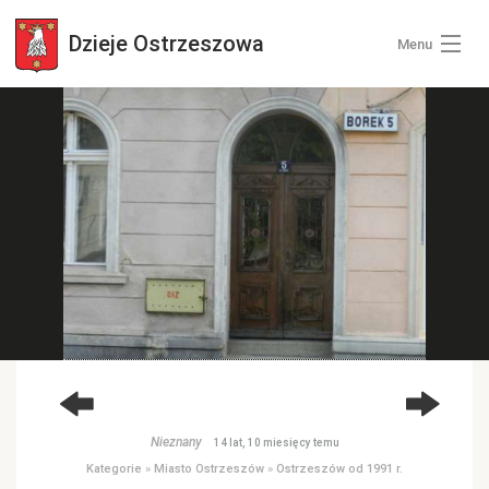
Dzieje
Ostrzeszowa
Menu
Wszystkie zdjęcia
Kategorie zdjęć
Zaloguj się
+ Dodaj zdjęcia
Nieznany
14 lat, 10 miesięcy temu
Kategorie
»
Miasto Ostrzeszów
»
Ostrzeszów od 1991 r.