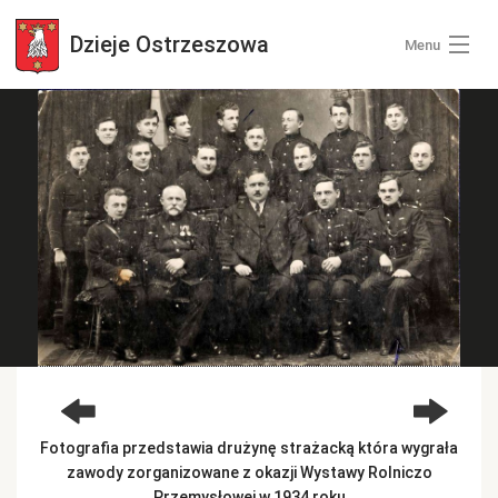
Dzieje
Ostrzeszowa
Menu
Wszystkie zdjęcia
Kategorie zdjęć
Zaloguj się
+ Dodaj zdjęcia
Fotografia przedstawia drużynę strażacką która wygrała
zawody zorganizowane z okazji Wystawy Rolniczo
Przemysłowej w 1934 roku