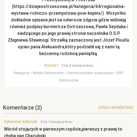
(https://dziejeostrzeszowa.pl/kategoria/64/regionalna-
wystawa-rolniczo-przemyslowa-pow-kepins/). Wszystko
dokładnie opisane jest na odwrocie zdjęcia gdzie widnieją
również podpisy burmistrza Ostrzeszowa, Pawła Seydaka i
siedzącego po jego prawej stronie naczelnika O.S.P.
Zbigniewa Stawinogi. Strzałką zaznaczony jest Józef Pisulla
ojciec pana Aleksandra,który podzielił się z nami tą
bezcenną rodzinną pamiątką.
Grzes67
9 lat, 8 miesięcy temu
Kategorie
»
Miasto Ostrzeszów
»
Ostrzeszowskie organizacje
»
OSP
Ostrzeszów
Komentarze
(2)
DODAJ KOMENTARZ
Sylwester Adamski
8 lat, 7 miesięcy temu
Wśród stojących w pierwszym rzędzie,pierwszy z prawej to
chyba pan Chazubski.