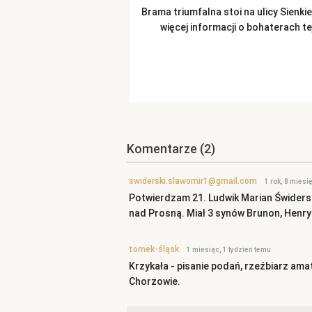
Brama triumfalna stoi na ulicy Sienki
więcej informacji o bohaterach t
Komentarze
(2)
swiderski.slawomir1@gmail.com
1 rok, 8 miesi
Potwierdzam 21. Ludwik Marian Świdersk
nad Prosną. Miał 3 synów Brunon, Henry
tomek-śląsk
1 miesiąc, 1 tydzień temu
Krzykała - pisanie podań, rzeźbiarz amat
Chorzowie.