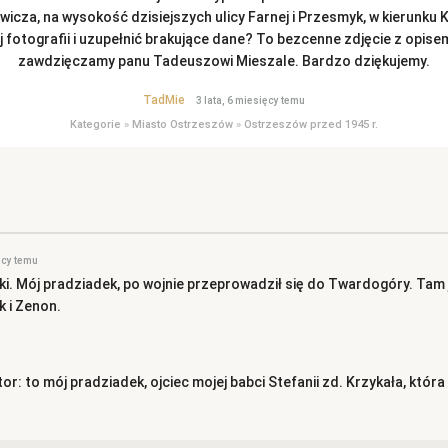
ewicza, na wysokość dzisiejszych ulicy Farnej i Przesmyk, w kierunku 
ej fotografii i uzupełnić brakujące dane? To bezcenne zdjęcie z opi
zawdzięczamy panu Tadeuszowi Mieszale. Bardzo dziękujemy.
TadMie
3 lata, 6 miesięcy temu
Kategorie
»
Miasto Ostrzeszów
»
Ostrzeszów przed 1945 r.
ęcy temu
i. Mój pradziadek, po wojnie przeprowadził się do Twardogóry. Tam 
k i Zenon.
or: to mój pradziadek, ojciec mojej babci Stefanii zd. Krzykała, któr