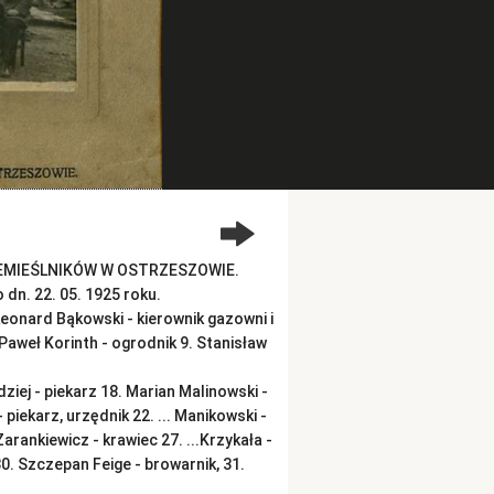
 RZEMIEŚLNIKÓW W OSTRZESZOWIE.
dn. 22. 05. 1925 roku.
Leonard Bąkowski - kierownik gazowni i
Paweł Korinth - ogrodnik 9. Stanisław
ziej - piekarz 18. Marian Malinowski -
piekarz, urzędnik 22. ... Manikowski -
arankiewicz - krawiec 27. ...Krzykała -
30. Szczepan Feige - browarnik, 31.