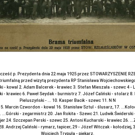
a cześć p. Prezydenta dnia 22 maja 1925 przez STOWARZYSZENIE
riumfalną przed wizytą prezydenta RP Stanisława Wojciechowskiego 
ki - kowal 2. Adam Balcerek - krawiec 3. Stefan Mieszała - szewc 4 - 
- krawiec 6. Paweł Seydak - burmistrz 7. Józef Caliński - stolarz 8. 
Pieluszyński - ... 10. Kasper Bacik - szewc 11. N N
15. Marcin Czwordon - kowal 16. Stanisław Sztul - ślusarz, 17. ...Kołod
..Górski - zegarmistrz 20. Jan Rokita - Szewc 21. Ludwik Świderski - 
jer 24. Szczepan Perski - szewc 25. Antoni Kucharski - krawiec 26. ...Z
8. Andrzej Caliński - rymarz, tapicer, 29 - Józef Witczak - kołodziej, 
Wojciech Trypuła - piekarz.