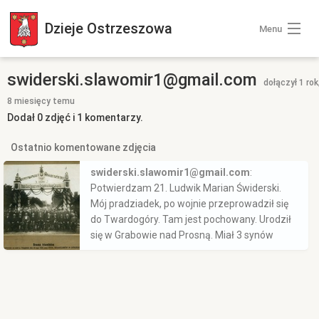
Dzieje
Ostrzeszowa
Menu
Wszystkie zdjęcia
swiderski.slawomir1@gmail.com
dołączył 1 rok
8 miesięcy temu
Kategorie zdjęć
Dodał 0 zdjęć i 1 komentarzy.
Zaloguj się
Ostatnio komentowane zdjęcia
swiderski.slawomir1@gmail.com
:
Potwierdzam 21. Ludwik Marian Świderski.
+ Dodaj zdjęcia
Mój pradziadek, po wojnie przeprowadził się
do Twardogóry. Tam jest pochowany. Urodził
się w Grabowie nad Prosną. Miał 3 synów
Brunon, Henryk i Zenon.