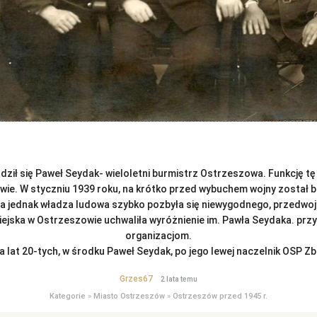
odził się Paweł Seydak- wieloletni burmistrz Ostrzeszowa. Funkcję tę
e. W styczniu 1939 roku, na krótko przed wybuchem wojny został b
 jednak władza ludowa szybko pozbyła się niewygodnego, przedwoj
iejska w Ostrzeszowie uchwaliła wyróżnienie im. Pawła Seydaka. p
organizacjom.
a lat 20-tych, w środku Paweł Seydak, po jego lewej naczelnik OSP Z
Grzes67
2 lata temu
Kategorie
»
Miasto Ostrzeszów
»
Ostrzeszów przed 1945 r.