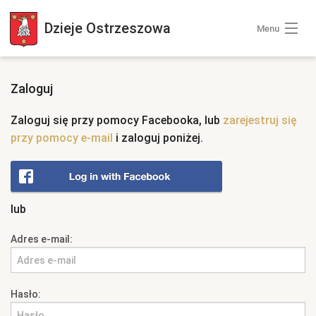
Dzieje
Ostrzeszowa
Menu
Wszystkie zdjęcia
Zaloguj
Kategorie zdjęć
Zaloguj się przy pomocy Facebooka, lub
zarejestruj się
przy pomocy e-mail
i zaloguj poniżej.
Zaloguj się
+ Dodaj zdjęcia
lub
Adres e-mail:
Hasło: