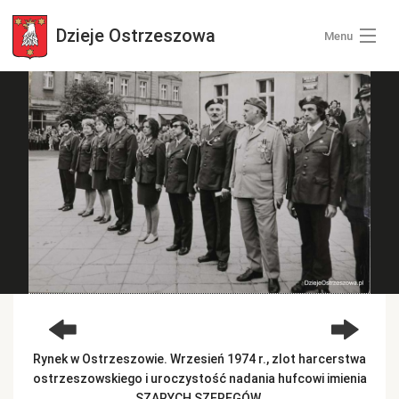
Dzieje
Ostrzeszowa
Menu
Wszystkie zdjęcia
Kategorie zdjęć
Zaloguj się
+ Dodaj zdjęcia
Rynek w Ostrzeszowie. Wrzesień 1974 r., zlot harcerstwa
ostrzeszowskiego i uroczystość nadania hufcowi imienia
SZARYCH SZEREGÓW.