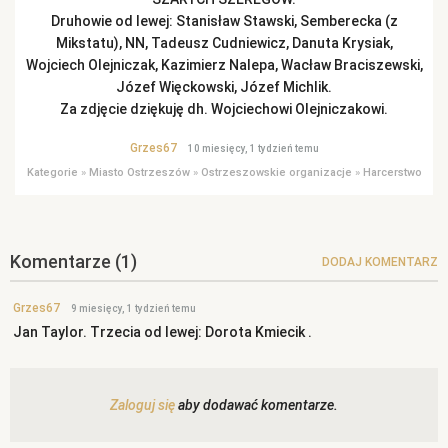
Druhowie od lewej: Stanisław Stawski, Semberecka (z
Mikstatu), NN, Tadeusz Cudniewicz, Danuta Krysiak,
Wojciech Olejniczak, Kazimierz Nalepa, Wacław Braciszewski,
Józef Więckowski, Józef Michlik.
Za zdjęcie dziękuję dh. Wojciechowi Olejniczakowi.
Grzes67
10 miesięcy, 1 tydzień temu
Kategorie
»
Miasto Ostrzeszów
»
Ostrzeszowskie organizacje
»
Harcerstwo
Komentarze
(1)
DODAJ KOMENTARZ
Grzes67
9 miesięcy, 1 tydzień temu
Jan Taylor. Trzecia od lewej: Dorota Kmiecik .
Zaloguj się
aby dodawać komentarze.