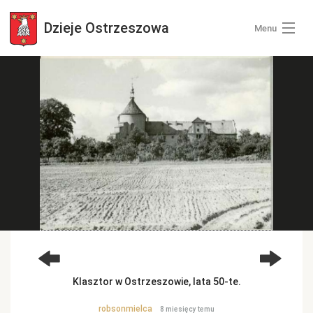
Dzieje
Ostrzeszowa
Menu
Wszystkie zdjęcia
Kategorie zdjęć
Zaloguj się
+ Dodaj zdjęcia
Klasztor w Ostrzeszowie, lata 50-te.
robsonmielca
8 miesięcy temu