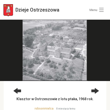
Dzieje
Ostrzeszowa
Menu
Wszystkie zdjęcia
Kategorie zdjęć
Zaloguj się
+ Dodaj zdjęcia
Klasztor w Ostrzeszowie z lotu ptaka, 1968 rok.
robsonmielca
8 miesięcy temu