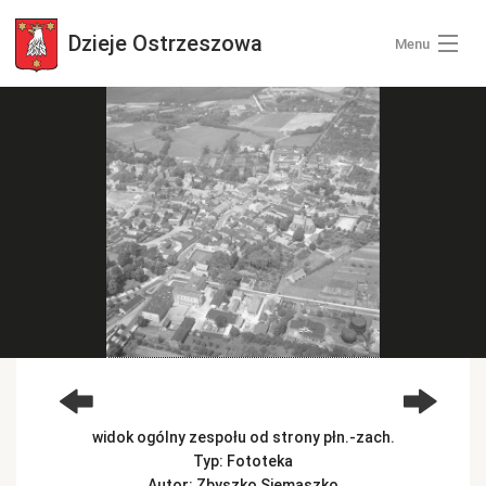
Dzieje
Ostrzeszowa
Menu
Wszystkie zdjęcia
Kategorie zdjęć
Zaloguj się
+ Dodaj zdjęcia
widok ogólny zespołu od strony płn.-zach.
Typ: Fototeka
Autor: Zbyszko Siemaszko