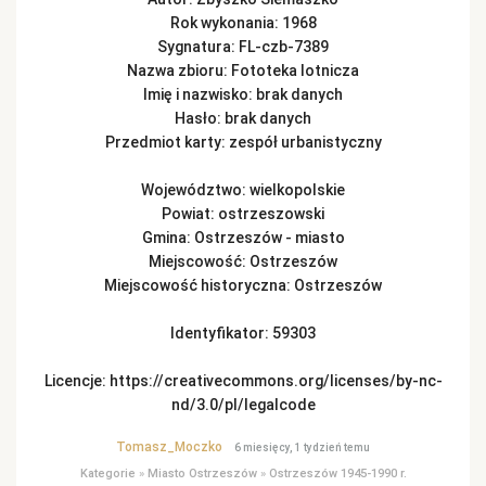
Rok wykonania: 1968
Sygnatura: FL-czb-7389
Nazwa zbioru: Fototeka lotnicza
Imię i nazwisko: brak danych
Hasło: brak danych
Przedmiot karty: zespół urbanistyczny
Województwo: wielkopolskie
Powiat: ostrzeszowski
Gmina: Ostrzeszów - miasto
Miejscowość: Ostrzeszów
Miejscowość historyczna: Ostrzeszów
Identyfikator: 59303
Licencje: https://creativecommons.org/licenses/by-nc-
nd/3.0/pl/legalcode
Tomasz_Moczko
6 miesięcy, 1 tydzień temu
Kategorie
»
Miasto Ostrzeszów
»
Ostrzeszów 1945-1990 r.