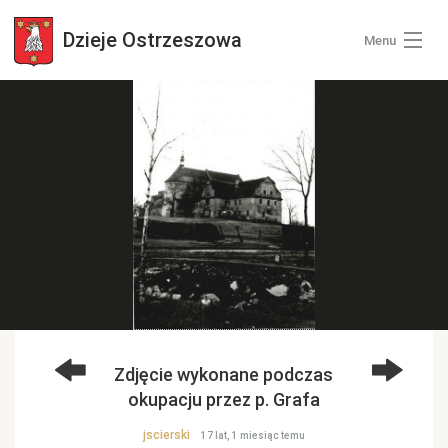
Dzieje
Ostrzeszowa
Menu
Wszystkie zdjęcia
Kategorie zdjęć
Zaloguj się
+ Dodaj zdjęcia
Zdjęcie wykonane podczas
okupacju przez p. Grafa
jscierski
17 lat, 1 miesiąc temu