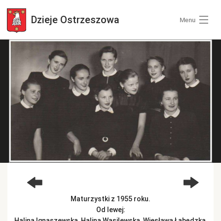
Dzieje
Ostrzeszowa
Menu
Wszystkie zdjęcia
Kategorie zdjęć
Zaloguj się
+ Dodaj zdjęcia
Maturzystki z 1955 roku.
Od lewej:
Halina Ignaszewska, Halina Wasilewska, Wiesława Łabędzka,