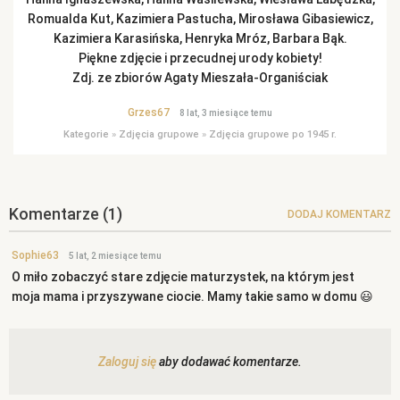
Romualda Kut, Kazimiera Pastucha, Mirosława Gibasiewicz,
Kazimiera Karasińska, Henryka Mróz, Barbara Bąk.
Piękne zdjęcie i przecudnej urody kobiety!
Zdj. ze zbiorów Agaty Mieszała-Organiściak
Grzes67
8 lat, 3 miesiące temu
Kategorie
»
Zdjęcia grupowe
»
Zdjęcia grupowe po 1945 r.
Komentarze
(1)
DODAJ KOMENTARZ
Sophie63
5 lat, 2 miesiące temu
O miło zobaczyć stare zdjęcie maturzystek, na którym jest
moja mama i przyszywane ciocie. Mamy takie samo w domu 😃
Zaloguj się
aby dodawać komentarze.