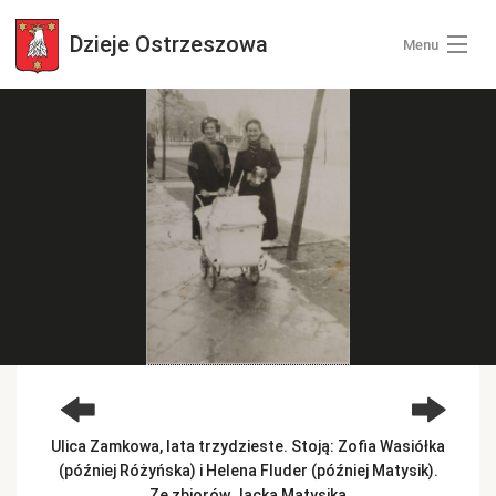
Dzieje
Ostrzeszowa
Menu
Wszystkie zdjęcia
Kategorie zdjęć
Zaloguj się
+ Dodaj zdjęcia
Ulica Zamkowa, lata trzydzieste. Stoją: Zofia Wasiółka
(później Różyńska) i Helena Fluder (później Matysik).
Ze zbiorów Jacka Matysika