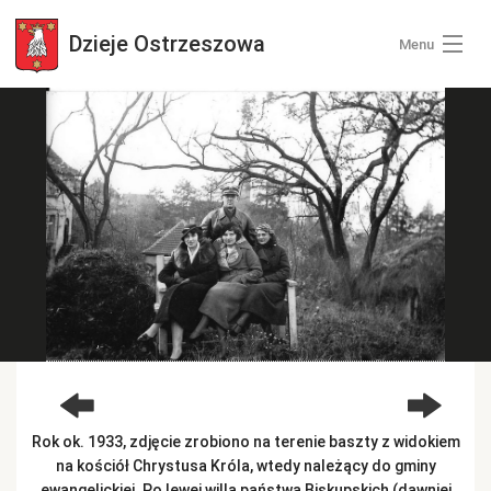
Dzieje
Ostrzeszowa
Menu
Wszystkie zdjęcia
Kategorie zdjęć
Zaloguj się
+ Dodaj zdjęcia
Rok ok. 1933, zdjęcie zrobiono na terenie baszty z widokiem
na kościół Chrystusa Króla, wtedy należący do gminy
ewangelickiej. Po lewej willa państwa Biskupskich (dawniej