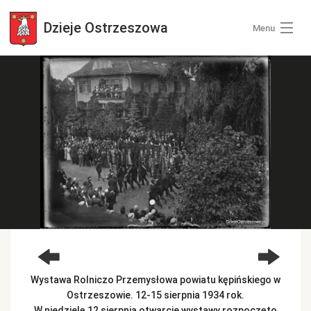
Dzieje
Ostrzeszowa
Menu
Wszystkie zdjęcia
Kategorie zdjęć
Zaloguj się
+ Dodaj zdjęcia
Wystawa Rolniczo Przemysłowa powiatu kępińskiego w
Ostrzeszowie. 12-15 sierpnia 1934 rok.
W niedzielę 12 sierpnia otwarcie wystawy rozpoczęto