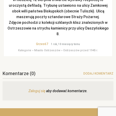
uroczystą defiladą. Trybunę ustawiono na ulicy Zamkowej
obok willi państwa Biskupskich (obecnie Tuliszki). Ulicą
maszerują poczty sztandarowe Straży Pożarnej.
Zdjęcie pochodzi z kolekcji szklanych klisz znalezionych w
Ostrzeszowie na strychu kamienicy przy ulicy Daszyńskiego
8.
Grzes67
1 rok, 10 miesięcy temu
Kategorie
»
Miasto Ostrzeszów
»
Ostrzeszów przed 1945 r.
Komentarze
(0)
DODAJ KOMENTARZ
Zaloguj się
aby dodawać komentarze.