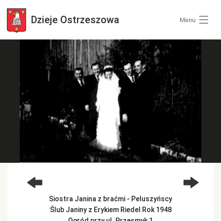
Dzieje
Ostrzeszowa
Menu
Wszystkie zdjęcia
Kategorie zdjęć
Zaloguj się
+ Dodaj zdjęcia
Siostra Janina z braćmi - Peluszyńscy
Ślub Janiny z Erykiem Riedel Rok 1948
Ogród przy ul. Przesmyk 1