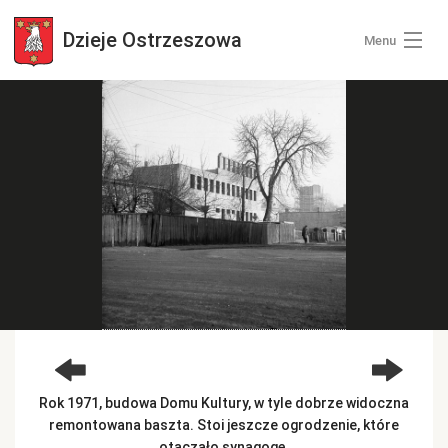
Dzieje
Ostrzeszowa
Menu
Wszystkie zdjęcia
Kategorie zdjęć
Zaloguj się
+ Dodaj zdjęcia
Rok 1971, budowa Domu Kultury, w tyle dobrze widoczna
remontowana baszta. Stoi jeszcze ogrodzenie, które
otaczało synagogę.