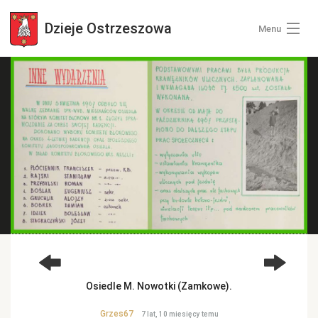
Dzieje
Ostrzeszowa
Menu
Wszystkie zdjęcia
Kategorie zdjęć
Zaloguj się
+ Dodaj zdjęcia
Osiedle M. Nowotki (Zamkowe).
Grzes67
7 lat, 10 miesięcy temu