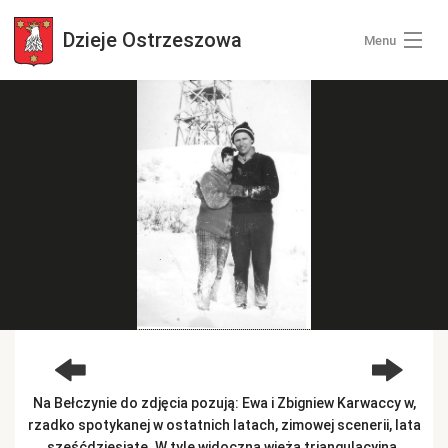
Dzieje
Ostrzeszowa
Menu
Wszystkie zdjęcia
Kategorie zdjęć
Zaloguj się
+ Dodaj zdjęcia
Na Bełczynie do zdjęcia pozują: Ewa i Zbigniew Karwaccy w,
rzadko spotykanej w ostatnich latach, zimowej scenerii, lata
sześćdziesiąte. W tyle widoczna wieża triangulacyjna.