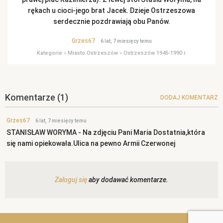
rękach u cioci-jego brat Jacek. Dzieje Ostrzeszowa
serdecznie pozdrawiają obu Panów.
Grzes67
6 lat, 7 miesięcy temu
Kategorie
»
Miasto Ostrzeszów
»
Ostrzeszów 1945-1990 r.
Komentarze
(1)
DODAJ KOMENTARZ
Grzes67
6 lat, 7 miesięcy temu
STANISŁAW WORYMA - Na zdjęciu Pani Maria Dostatnia,która
się nami opiekowała.Ulica na pewno Armii Czerwonej
Zaloguj się
aby dodawać komentarze.