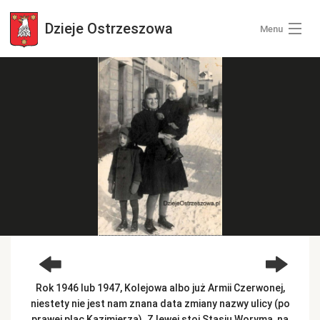
Dzieje
Ostrzeszowa
Menu
Wszystkie zdjęcia
Kategorie zdjęć
Zaloguj się
+ Dodaj zdjęcia
Rok 1946 lub 1947, Kolejowa albo już Armii Czerwonej,
niestety nie jest nam znana data zmiany nazwy ulicy (po
prawej plac Kazimierza). Z lewej stoi Stasiu Woryma, na