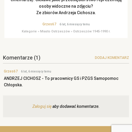
osoby widoczne na zdjęciu?
Ze zbiorów Andrzeja Cichosza.
Grzes67
6 lat, 6 miesięcy temu
Kategorie
»
Miasto Ostrzeszów
»
Ostrzeszów 1945-1990 r.
Komentarze
(1)
DODAJ KOMENTARZ
Grzes67
6 lat, 6 miesięcy temu
ANDRZEJ CICHOSZ - To pracownicy GS i PZGS Samopomoc
Chłopska.
Zaloguj się
aby dodawać komentarze.