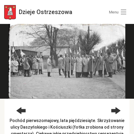
Dzieje
Ostrzeszowa
Menu
Wszystkie zdjęcia
Kategorie zdjęć
Zaloguj się
+ Dodaj zdjęcia
Pochód pierwszomajowy, lata pięćdziesiąte. Skrzyżowanie
ulicy Daszyńskiego i Kościuszki (fotka zrobiona od strony
cmentarza). Ciekawe jakie przedsiębiorstwo reprezentują