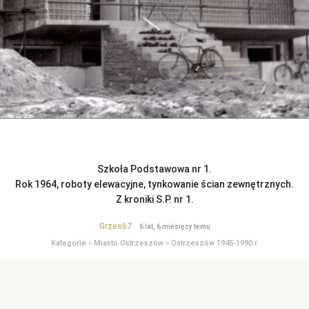
Szkoła Podstawowa nr 1.
Rok 1964, roboty elewacyjne, tynkowanie ścian zewnętrznych.
Z kroniki S.P. nr 1.
Grzes67
6 lat, 6 miesięcy temu
Kategorie
»
Miasto Ostrzeszów
»
Ostrzeszów 1945-1990 r.