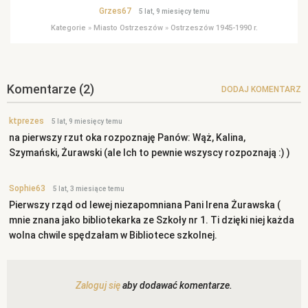
Grzes67
5 lat, 9 miesięcy temu
Kategorie
»
Miasto Ostrzeszów
»
Ostrzeszów 1945-1990 r.
Komentarze
(2)
DODAJ KOMENTARZ
ktprezes
5 lat, 9 miesięcy temu
na pierwszy rzut oka rozpoznaję Panów: Wąż, Kalina,
Szymański, Żurawski (ale Ich to pewnie wszyscy rozpoznają :) )
Sophie63
5 lat, 3 miesiące temu
Pierwszy rząd od lewej niezapomniana Pani Irena Żurawska (
mnie znana jako bibliotekarka ze Szkoły nr 1. Ti dzięki niej każda
wolna chwile spędzałam w Bibliotece szkolnej.
Zaloguj się
aby dodawać komentarze.