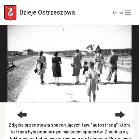
Dzieje
Ostrzeszowa
Menu
Wszystkie zdjęcia
Kategorie zdjęć
Zaloguj się
+ Dodaj zdjęcia
Zdjęcie przedstawia spacerujących tzw. "autostradą", która
to trasa była popularnym miejscem spacerów. Znajdują się
dokładnie nad obecnym przejściem podziemnym. Przed nimi