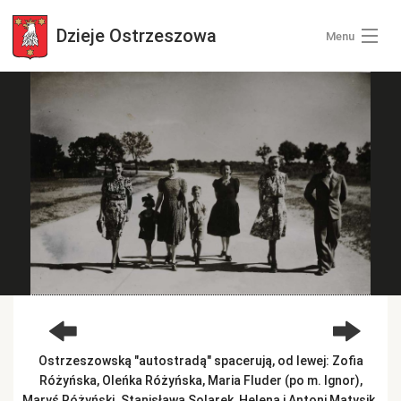
Dzieje
Ostrzeszowa
Menu
Wszystkie zdjęcia
Kategorie zdjęć
Zaloguj się
+ Dodaj zdjęcia
Ostrzeszowską "autostradą" spacerują, od lewej: Zofia
Różyńska, Oleńka Różyńska, Maria Fluder (po m. Ignor),
Maryś Różyński. Stanisława Solarek, Helena i Antoni Matysik.