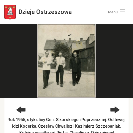
Dzieje
Ostrzeszowa
Menu
Wszystkie zdjęcia
Kategorie zdjęć
Zaloguj się
+ Dodaj zdjęcia
Rok 1955, styk ulicy Gen. Sikorskiego i Poprzecznej. Od lewej:
Idzi Kocerka, Czesław Chwalisz i Kazimierz Szczepaniak.
Kolejna perełka od Piotra Chwalisza. Dziękujemy!