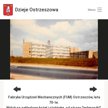
Dzieje
Ostrzeszowa
Menu
Wszystkie zdjęcia
Kategorie zdjęć
Zaloguj się
+ Dodaj zdjęcia
Fabryka Urządzeń Mechanicznych (FUM) Ostrzeszów, lata
70-te.
Widok na zakładowy hotel i stołówkę, od strony "jedenastki".