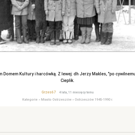
 Domem Kultury i harcówką. Z lewej: dh Jerzy Makles, "po cywilnemu"
Cieplik.
Grzes67
4 lata, 11 miesięcy temu
Kategorie
»
Miasto Ostrzeszów
»
Ostrzeszów 1945-1990 r.