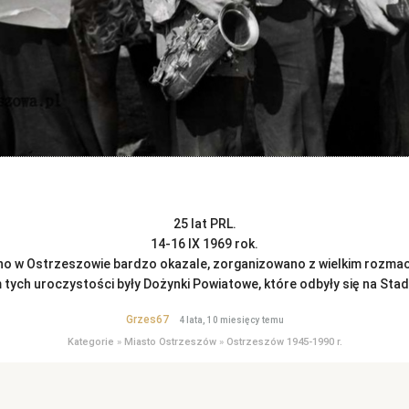
25 lat PRL.
14-16 IX 1969 rok.
no w Ostrzeszowie bardzo okazale, zorganizowano z wielkim rozma
tych uroczystości były Dożynki Powiatowe, które odbyły się na Stadi
Grzes67
4 lata, 10 miesięcy temu
Kategorie
»
Miasto Ostrzeszów
»
Ostrzeszów 1945-1990 r.