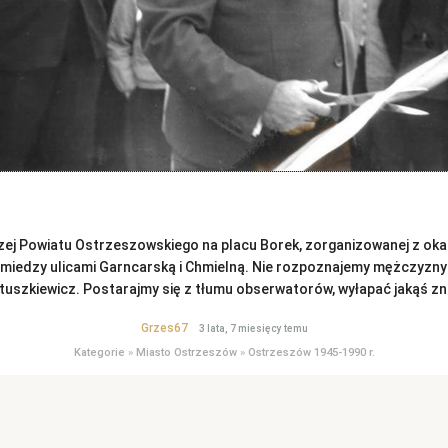
ej Powiatu Ostrzeszowskiego na placu Borek, zorganizowanej z okaz
miedzy ulicami Garncarską i Chmielną. Nie rozpoznajemy mężczyzny 
uszkiewicz. Postarajmy się z tłumu obserwatorów, wyłapać jakąś z
Grzes67
3 lata, 7 miesięcy temu
Kategorie
»
Miasto Ostrzeszów
»
Ostrzeszów 1945-1990 r.