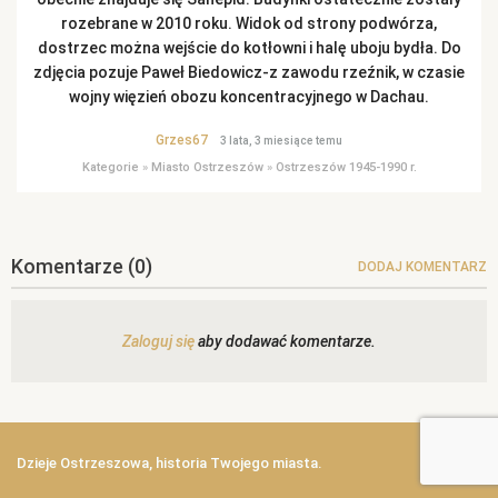
rozebrane w 2010 roku. Widok od strony podwórza,
dostrzec można wejście do kotłowni i halę uboju bydła. Do
zdjęcia pozuje Paweł Biedowicz-z zawodu rzeźnik, w czasie
wojny więzień obozu koncentracyjnego w Dachau.
Grzes67
3 lata, 3 miesiące temu
Kategorie
»
Miasto Ostrzeszów
»
Ostrzeszów 1945-1990 r.
Komentarze
(0)
DODAJ KOMENTARZ
Zaloguj się
aby dodawać komentarze.
Dzieje Ostrzeszowa, historia Twojego miasta.