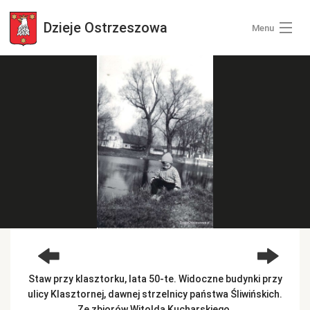
Dzieje
Ostrzeszowa
Menu
Wszystkie zdjęcia
Kategorie zdjęć
Zaloguj się
+ Dodaj zdjęcia
Staw przy klasztorku, lata 50-te. Widoczne budynki przy
ulicy Klasztornej, dawnej strzelnicy państwa Śliwińskich.
Ze zbiorów Witolda Kucharskiego.