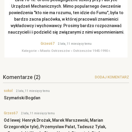
Urządzeń Mechanicznych. Mimo popularnego ówcześnie
powiedzenia "kto nie ma rozumu, ten idzie do Fumu", była to
bardzo zacna placówka, w której pracowali znamienici
wykładowcy i wychowawcy. Prosimy bardzo rozpoznawać
nauczycieli i i podzielić się związanymi z nimi wspomnieniami.
Grzes67
2 lata, 11 miesięcy temu
Kategorie
»
Miasto Ostrzeszów
»
Ostrzeszów 1945-1990 r.
Komentarze
(2)
DODAJ KOMENTARZ
sokol
2 lata, 11 miesięcy temu
Szymański Bogdan
Grzes67
2 lata, 11 miesięcy temu
Od lewej: Henryk Drożak, Marek Warszewski, Marian
Grzegorek(w tyle), Przemysław Palat, Tadeusz Tylak,