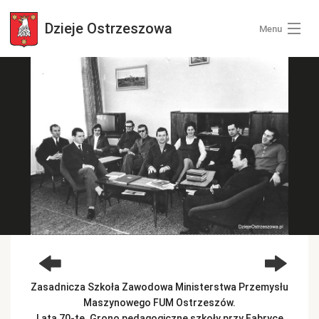
Dzieje
Ostrzeszowa
Menu
Wszystkie zdjęcia
Kategorie zdjęć
Zaloguj się
+ Dodaj zdjęcia
Zasadnicza Szkoła Zawodowa Ministerstwa Przemysłu
Maszynowego FUM Ostrzeszów.
Lata 70-te. Grono pedagogiczne szkoły przy Fabryce