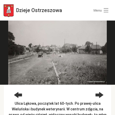
Dzieje
Ostrzeszowa
Menu
Wszystkie zdjęcia
Kategorie zdjęć
Zaloguj się
+ Dodaj zdjęcia
Ulica Łąkowa, początek lat 60-tych. Po prawej-ulica
Wieluńska i budynek weterynarii. W centrum zdjęcia, na
prawo od wieży ciśnień, widoczny wysoki budynek- to młyn