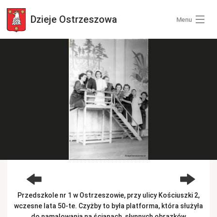
Dzieje
Ostrzeszowa
Menu
Wszystkie zdjęcia
Kategorie zdjęć
Zaloguj się
+ Dodaj zdjęcia
Przedszkole nr 1 w Ostrzeszowie, przy ulicy Kościuszki 2,
wczesne lata 50-te. Czyżby to była platforma, która służyła
do namalowania na ścianach, słynnych obrazków