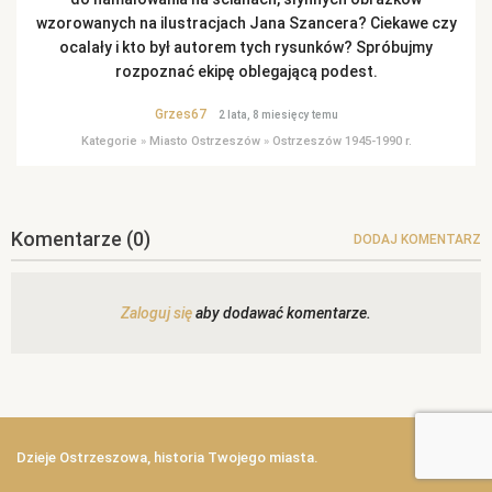
wzorowanych na ilustracjach Jana Szancera? Ciekawe czy
ocalały i kto był autorem tych rysunków? Spróbujmy
rozpoznać ekipę oblegającą podest.
Grzes67
2 lata, 8 miesięcy temu
Kategorie
»
Miasto Ostrzeszów
»
Ostrzeszów 1945-1990 r.
Komentarze
(0)
DODAJ KOMENTARZ
Zaloguj się
aby dodawać komentarze.
Dzieje Ostrzeszowa, historia Twojego miasta.