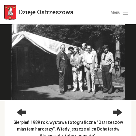
Dzieje
Ostrzeszowa
Menu
Wszystkie zdjęcia
Kategorie zdjęć
Zaloguj się
+ Dodaj zdjęcia
Sierpień 1989 rok, wystawa fotograficzna "Ostrzeszów
miastem harcerzy". Wtedy jeszcze ulica Bohaterów
Stalingradu. (obok pomnika).