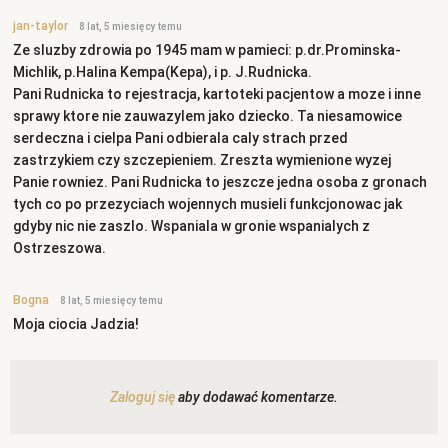
jan-taylor
8 lat, 5 miesięcy temu
Ze sluzby zdrowia po 1945 mam w pamieci: p.dr.Prominska-
Michlik, p.Halina Kempa(Kepa), i p. J.Rudnicka.
Pani Rudnicka to rejestracja, kartoteki pacjentow a moze i inne
sprawy ktore nie zauwazylem jako dziecko. Ta niesamowice
serdeczna i cielpa Pani odbierala caly strach przed
zastrzykiem czy szczepieniem. Zreszta wymienione wyzej
Panie rowniez. Pani Rudnicka to jeszcze jedna osoba z gronach
tych co po przezyciach wojennych musieli funkcjonowac jak
gdyby nic nie zaszlo. Wspaniala w gronie wspanialych z
Ostrzeszowa.
Bogna
8 lat, 5 miesięcy temu
Moja ciocia Jadzia!
Zaloguj się
aby dodawać komentarze.