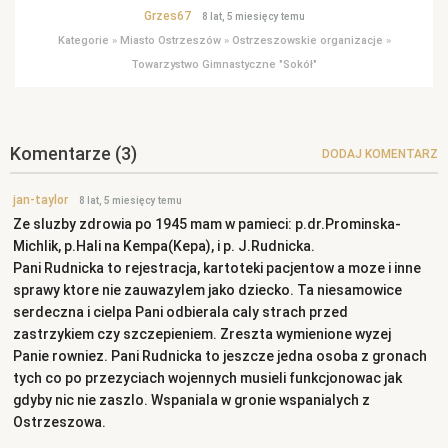
Grzes67
8 lat, 5 miesięcy temu
Kategorie
»
Miasto Ostrzeszów
»
Ostrzeszowskie organizacje
»
Towarzystwo Gimnastyczne "Sokół"
Komentarze
(3)
DODAJ KOMENTARZ
jan-taylor
8 lat, 5 miesięcy temu
Ze sluzby zdrowia po 1945 mam w pamieci: p.dr.Prominska-
Michlik, p.Hali na Kempa(Kepa), i p. J.Rudnicka.
Pani Rudnicka to rejestracja, kartoteki pacjentow a moze i inne
sprawy ktore nie zauwazylem jako dziecko. Ta niesamowice
serdeczna i cielpa Pani odbierala caly strach przed
zastrzykiem czy szczepieniem. Zreszta wymienione wyzej
Panie rowniez. Pani Rudnicka to jeszcze jedna osoba z gronach
tych co po przezyciach wojennych musieli funkcjonowac jak
gdyby nic nie zaszlo. Wspaniala w gronie wspanialych z
Ostrzeszowa.