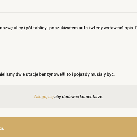
zwę ulicy i pół tablicy i poszukiwałem auta i wtedy wstawiłaś opis. D
lismy dwie stacje benzynowe!!! to i pojazdy musialy byc.
Zaloguj się
aby dodawać komentarze.
ta.