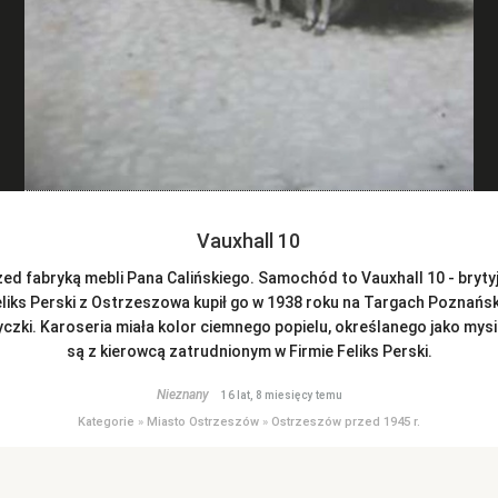
Vauxhall 10
zed fabryką mebli Pana Calińskiego. Samochód to Vauxhall 10 - bryty
eliks Perski z Ostrzeszowa kupił go w 1938 roku na Targach Poznańsk
czki. Karoseria miała kolor ciemnego popielu, określanego jako mysi
są z kierowcą zatrudnionym w Firmie Feliks Perski.
Nieznany
16 lat, 8 miesięcy temu
Kategorie
»
Miasto Ostrzeszów
»
Ostrzeszów przed 1945 r.