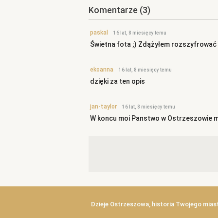
Komentarze
(3)
paskal
16 lat, 8 miesięcy temu
Świetna fota ;) Zdążyłem rozszyfrować na
ekoanna
16 lat, 8 miesięcy temu
dzięki za ten opis
jan-taylor
16 lat, 8 miesięcy temu
W koncu moi Panstwo w Ostrzeszowie mie
Dzieje Ostrzeszowa, historia Twojego mias