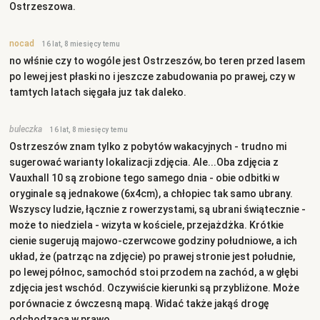
Ostrzeszowa.
nocad
16 lat, 8 miesięcy temu
no włśnie czy to wogóle jest Ostrzeszów, bo teren przed lasem
po lewej jest płaski no i jeszcze zabudowania po prawej, czy w
tamtych latach sięgała juz tak daleko.
buleczka
16 lat, 8 miesięcy temu
Ostrzeszów znam tylko z pobytów wakacyjnych - trudno mi
sugerować warianty lokalizacji zdjęcia. Ale...Oba zdjęcia z
Vauxhall 10 są zrobione tego samego dnia - obie odbitki w
oryginale są jednakowe (6x4cm), a chłopiec tak samo ubrany.
Wszyscy ludzie, łącznie z rowerzystami, są ubrani świątecznie -
może to niedziela - wizyta w kościele, przejażdżka. Krótkie
cienie sugerują majowo-czerwcowe godziny południowe, a ich
układ, że (patrząc na zdjęcie) po prawej stronie jest południe,
po lewej północ, samochód stoi przodem na zachód, a w głębi
zdjęcia jest wschód. Oczywiście kierunki są przybliżone. Może
porównacie z ówczesną mapą. Widać także jakąś drogę
odchodzącą w prawo.