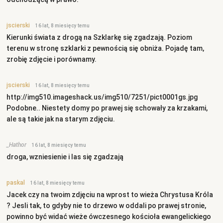
jscierski
16 lat, 8 miesięcy temu
Kierunki świata z drogą na Szklarkę się zgadzają. Poziom
terenu w stronę szklarki z pewnością się obniża. Pojadę tam,
zrobię zdjęcie i porównamy.
jscierski
16 lat, 8 miesięcy temu
http://img510.imageshack.us/img510/7251/pict0001gs.jpg
Podobne.. Niestety domy po prawej się schowały za krzakami,
ale są takie jak na starym zdjęciu.
_Hathor
16 lat, 8 miesięcy temu
droga, wzniesienie i las się zgadzają
paskal
16 lat, 8 miesięcy temu
Jacek czy na twoim zdjęciu na wprost to wieża Chrystusa Króla
? Jesli tak, to gdyby nie to drzewo w oddali po prawej stronie,
powinno być widać wieże ówczesnego kościoła ewangelickiego