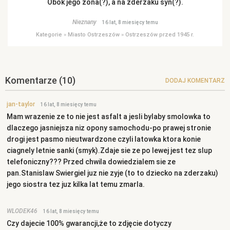
Obok jego żona(?), a na zderzaku syn(?).
Nieznany
16 lat, 8 miesięcy temu
Kategorie
»
Miasto Ostrzeszów
»
Ostrzeszów przed 1945 r.
Komentarze
(10)
DODAJ KOMENTARZ
jan-taylor
16 lat, 8 miesięcy temu
Mam wrazenie ze to nie jest asfalt a jesli bylaby smolowka to
dlaczego jasniejsza niz opony samochodu-po prawej stronie
drogi jest pasmo nieutwardzone czyli latowka ktora konie
ciagnely letnie sanki (smyk).Zdaje sie ze po lewej jest tez slup
telefoniczny??? Przed chwila dowiedzialem sie ze
pan.Stanislaw Swiergiel juz nie zyje (to to dziecko na zderzaku)
jego siostra tez juz kilka lat temu zmarla.
WLODEK46
16 lat, 8 miesięcy temu
Czy dajecie 100% gwarancji,że to zdjęcie dotyczy