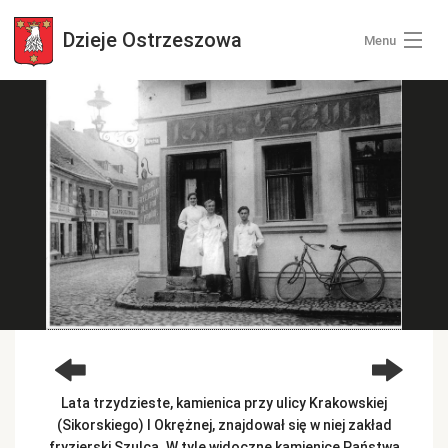
Dzieje
Ostrzeszowa
Menu
Wszystkie zdjęcia
Kategorie zdjęć
Zaloguj się
+ Dodaj zdjęcia
Lata trzydzieste, kamienica przy ulicy Krakowskiej
(Sikorskiego) I Okrężnej, znajdował się w niej zakład
fryzjerski Szulca. W tyle widoczne kamienice Państwa