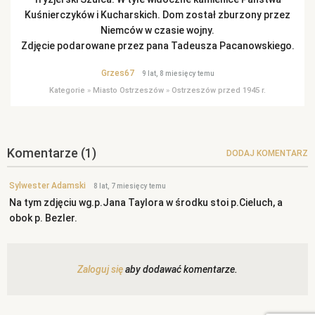
Kuśnierczyków i Kucharskich. Dom został zburzony przez
Niemców w czasie wojny.
Zdjęcie podarowane przez pana Tadeusza Pacanowskiego.
Grzes67
9 lat, 8 miesięcy temu
Kategorie
»
Miasto Ostrzeszów
»
Ostrzeszów przed 1945 r.
Komentarze
(1)
DODAJ KOMENTARZ
Sylwester Adamski
8 lat, 7 miesięcy temu
Na tym zdjęciu wg.p.Jana Taylora w środku stoi p.Cieluch, a
obok p. Bezler.
Zaloguj się
aby dodawać komentarze.