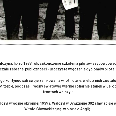
ałczyna, lipiec 1933 rok, zakończenie szkolenia pilotów szybowcowyc
cznie zebranej publiczności - uroczyste wręczenie dyplomów pilota
 kontynuowali swoje zamiłowania w lotnictwie, wielu z nich został
otrzebie, podczas II wojny światowej, wiernie i ofiarnie stanęli w Jej 
frontach walczyli:
lczył w wojnie obronnej 1939 r. Walczył w Dywizjonie 302 sławiąc się w 
Witold Głowacki zginął w bitwie o Anglię.