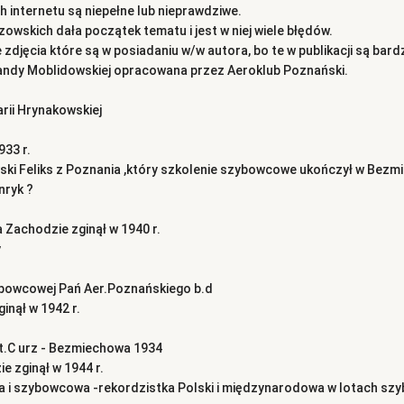
internetu są niepełne lub nieprawdziwe.
owskich dała początek tematu i jest w niej wiele błędów.
jęcia które są w posiadaniu w/w autora, bo te w publikacji są bardzo
Wandy Moblidowskiej opracowana przez Aeroklub Poznański.
rii Hrynakowskiej
933 r.
ski Feliks z Poznania ,który szkolenie szybowcowe ukończył w Bezmi
nryk ?
 Zachodzie zginął w 1940 r.
y
ybowcowej Pań Aer.Poznańskiego b.d
inął w 1942 r.
t.C urz - Bezmiechowa 1934
e zginął w 1944 r.
i szybowcowa -rekordzistka Polski i międzynarodowa w lotach szy