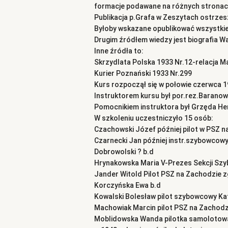
formacje podawane na różnych stronach 
Publikacja p.Grafa w Zeszytach ostrzesz
Byłoby wskazane opublikować wszystkie zd
Drugim źródłem wiedzy jest biografia 
Inne źródła to:
Skrzydlata Polska 1933 Nr.12-relacja Ma
Kurier Poznański 1933 Nr.299
Kurs rozpoczął się w połowie czerwca 1
Instruktorem kursu był por.rez.Baranow
Pomocnikiem instruktora był Grzęda He
W szkoleniu uczestniczyło 15 osób:
Czachowski Józef później pilot w PSZ na
Czarnecki Jan później instr.szybowcow
Dobrowolski ? b.d
Hrynakowska Maria V-Prezes Sekcji Sz
Jander Witold Pilot PSZ na Zachodzie zg
Korczyńska Ewa b.d
Kowalski Bolesław pilot szybowcowy Ka
Machowiak Marcin pilot PSZ na Zachodzi
Moblidowska Wanda pilotka samolotowa 