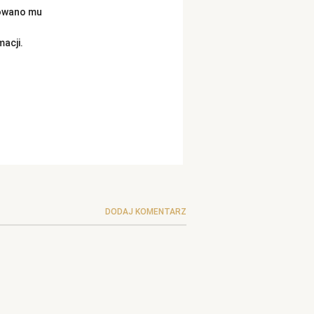
towano mu
acji.
DODAJ KOMENTARZ