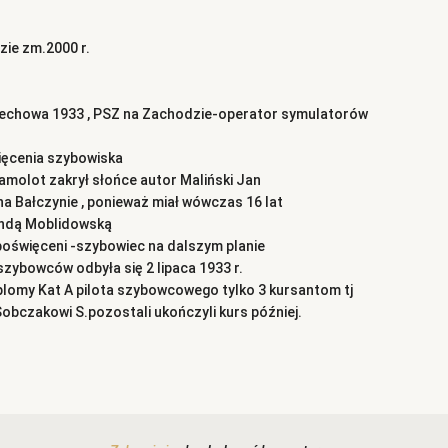
zie zm.2000 r.
iechowa 1933 , PSZ na Zachodzie-operator symulatorów
ięcenia szybowiska
Samolot zakrył słońce autor Maliński Jan
na Bałczynie , ponieważ miał wówczas 16 lat
Wandą Moblidowską
 poświęceni -szybowiec na dalszym planie
zybowców odbyła się 2 lipaca 1933 r.
lomy Kat A pilota szybowcowego tylko 3 kursantom tj
obczakowi S.pozostali ukończyli kurs później.