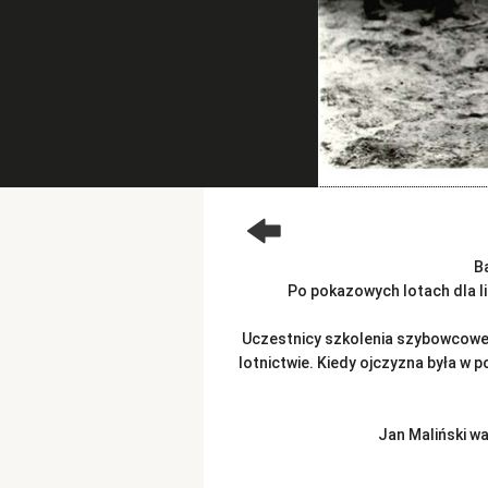
B
Po pokazowych lotach dla li
Uczestnicy szkolenia szybowcowego
lotnictwie. Kiedy ojczyzna była w p
Jan Maliński wa