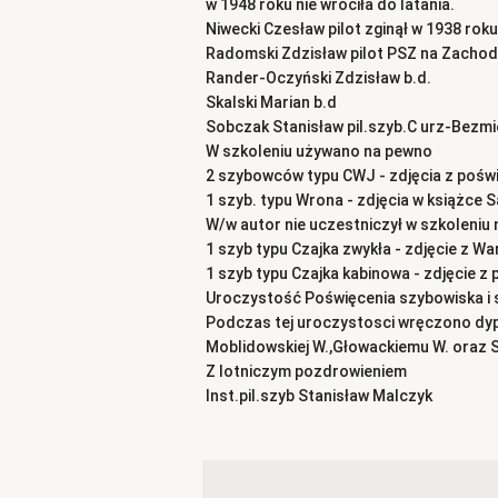
w 1948 roku nie wróciła do latania.
Niwecki Czesław pilot zginął w 1938 roku
Radomski Zdzisław pilot PSZ na Zachod
Rander-Oczyński Zdzisław b.d.
Skalski Marian b.d
Sobczak Stanisław pil.szyb.C urz-Bezm
W szkoleniu używano na pewno
2 szybowców typu CWJ - zdjęcia z pośw
1 szyb. typu Wrona - zdjęcia w książce 
W/w autor nie uczestniczył w szkoleniu 
1 szyb typu Czajka zwykła - zdjęcie z 
1 szyb typu Czajka kabinowa - zdjęcie z
Uroczystość Poświęcenia szybowiska i s
Podczas tej uroczystosci wręczono dyp
Moblidowskiej W.,Głowackiemu W. oraz S
Z lotniczym pozdrowieniem
Inst.pil.szyb Stanisław Malczyk