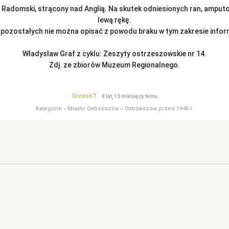
 Radomski, strącony nad Anglią. Na skutek odniesionych ran, ampu
lewą rękę.
 pozostałych nie można opisać z powodu braku w tym zakresie inform
Władysław Graf z cyklu: Zeszyty ostrzeszowskie nr 14.
Zdj. ze zbiorów Muzeum Regionalnego.
Grzes67
8 lat, 10 miesięcy temu
Kategorie
»
Miasto Ostrzeszów
»
Ostrzeszów przed 1945 r.