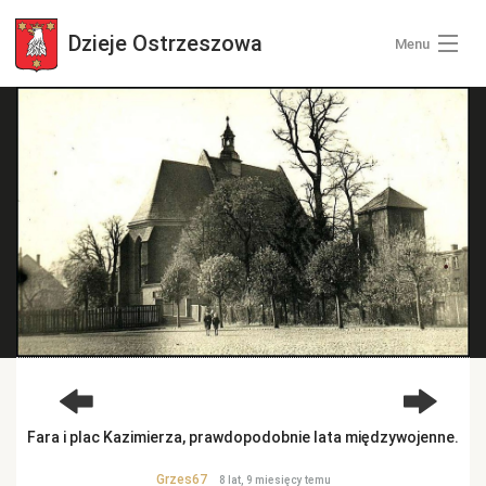
Dzieje
Ostrzeszowa
Menu
Wszystkie zdjęcia
Kategorie zdjęć
Zaloguj się
+ Dodaj zdjęcia
Fara i plac Kazimierza, prawdopodobnie lata międzywojenne.
Grzes67
8 lat, 9 miesięcy temu