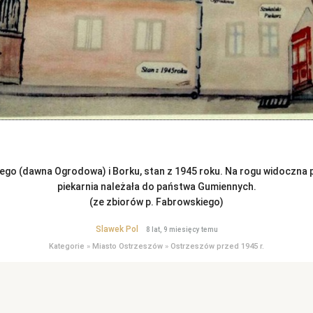
go (dawna Ogrodowa) i Borku, stan z 1945 roku. Na rogu widoczna pi
piekarnia należała do państwa Gumiennych.
(ze zbiorów p. Fabrowskiego)
Slawek Pol
8 lat, 9 miesięcy temu
Kategorie
»
Miasto Ostrzeszów
»
Ostrzeszów przed 1945 r.