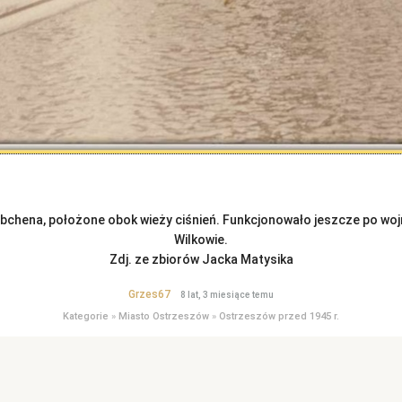
ebchena, położone obok wieży ciśnień. Funkcjonowało jeszcze po wojni
Wilkowie.
Zdj. ze zbiorów Jacka Matysika
Grzes67
8 lat, 3 miesiące temu
Kategorie
»
Miasto Ostrzeszów
»
Ostrzeszów przed 1945 r.