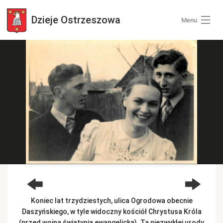
Dzieje
Ostrzeszowa
Menu
Wszystkie zdjęcia
Kategorie zdjęć
Zaloguj się
+ Dodaj zdjęcia
Koniec lat trzydziestych, ulica Ogrodowa obecnie
Daszyńskiego, w tyle widoczny kościół Chrystusa Króla
(przed wojną świątynia ewangelicka). Ta niezwykłej urody