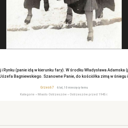
ej i Rynku (panie idą w kierunku fary). W środku Władysława Adamska
Józefa Bagniewskiego. Szanowne Panie, do kościółka zimą w śniegu i
Grzes67
6 lat, 10 miesięcy temu
Kategorie
»
Miasto Ostrzeszów
»
Ostrzeszów przed 1945 r.